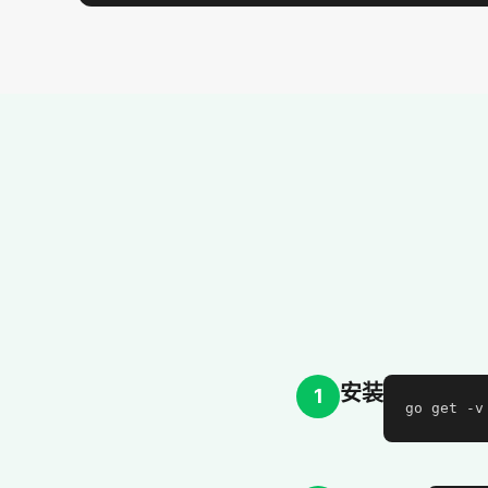
安装
1
go get -v