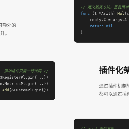
// 定义服务方法，签名简
func
 (t *Arith) 
Mul
(c
    reply.C = args.A 
习额外的
return
nil
提升。
}
插件化
// 添加插件只需一行代码
通过插件机制
.
Add
(&CustomPlugin{})
都可以通过插
// etcd 服务发现