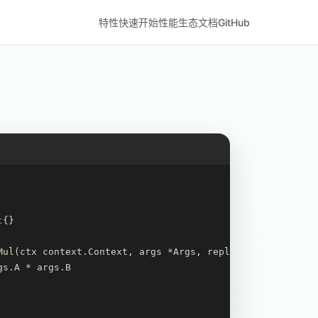
特性
快速开始
性能
生态
文档
GitHub
t
{}

Mul
(ctx context.Context, args *Args, reply *Reply) 
error
s.A * args.B
