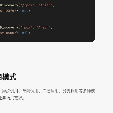
Discovery
(
"/rpcx"
, 
"Arith"
,

st:2379"
}, 
nil
)

Discovery
(
"rpcx"
, 
"Arith"
,

st:8500"
}, 
nil
)
用模式
、异步调用、单向调用、广播调用、分支调用等多种模
业务场景需求。