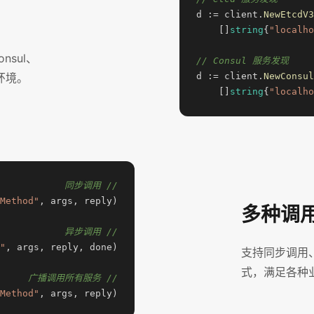
d := client.
NewEtcdV3
    []
string
{
"localho
nsul、
// Consul 服务发现
署环境。
d := client.
NewConsul
    []
string
{
"localho
// 同步调用
Method"
多种调
// 异步调用
"
支持同步调用
式，满足各种
// 广播调用所有服务
Method"
, args, reply)