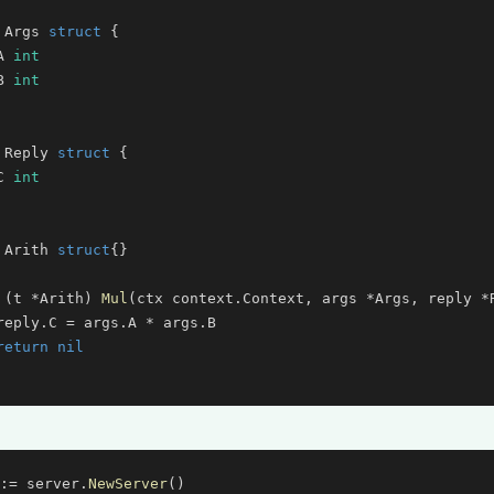
 Args 
struct
 {

A 
int
B 
int
 Reply 
struct
 {

C 
int
 Arith 
struct
{}

 (t *Arith) 
Mul
(ctx context.Context, args *Args, reply *
reply.C = args.A * args.B

return
nil
:= server.
NewServer
()
