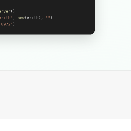
erver
()

Arith"
, 
new
(Arith), 
""
)

:8972"
)