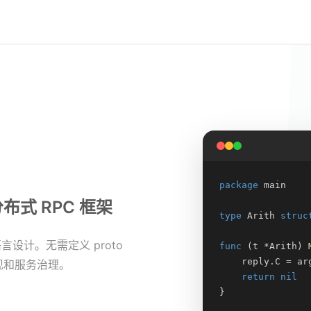
package
 main

布式 RPC 框架
type
 Arith 
struc
语言设计。无需定义 proto
func
 (t *Arith) 
    reply.C = arg
现和服务治理。
return
nil
}
