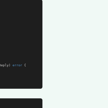
Reply) 
error
 {
