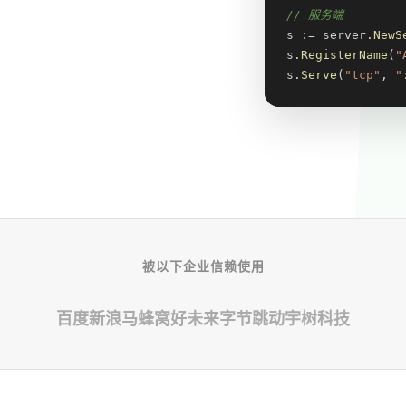
// 服务端
s := server.
NewS
s.
RegisterName
(
"
s.
Serve
(
"tcp"
, 
"
被以下企业信赖使用
百度
新浪
马蜂窝
好未来
字节跳动
宇树科技