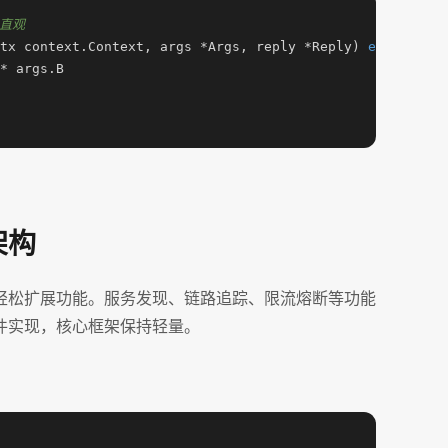
单直观
tx context.Context, args *Args, reply *Reply) 
error
 {

* args.B

架构
轻松扩展功能。服务发现、链路追踪、限流熔断等功能
件实现，核心框架保持轻量。